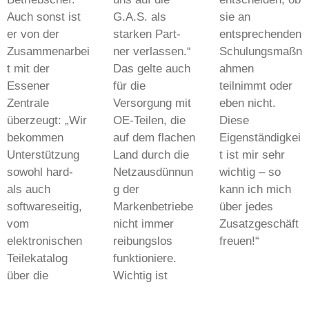
Auch sonst ist
G.A.S. als
sie an
er von der
starken Part-
entsprechenden
Zusammenarbei
ner verlassen.“
Schulungsmaßn
t mit der
Das gelte auch
ahmen
Essener
für die
teilnimmt oder
Zentrale
Versorgung mit
eben nicht.
überzeugt: „Wir
OE-Teilen, die
Diese
bekommen
auf dem flachen
Eigenständigkei
Unterstützung
Land durch die
t ist mir sehr
sowohl hard-
Netzausdünnun
wichtig – so
als auch
g der
kann ich mich
softwareseitig,
Markenbetriebe
über jedes
vom
nicht immer
Zusatzgeschäft
elektronischen
reibungslos
freuen!“
Teilekatalog
funktioniere.
über die
Wichtig ist