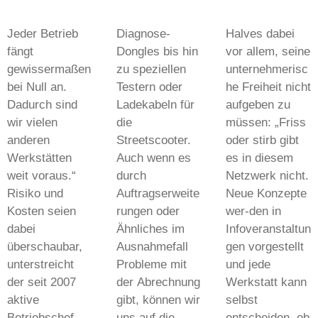
Jeder Betrieb
Diagnose-
Halves dabei
fängt
Dongles bis hin
vor allem, seine
gewissermaßen
zu speziellen
unternehmerisc
bei Null an.
Testern oder
he Freiheit nicht
Dadurch sind
Ladekabeln für
aufgeben zu
wir vielen
die
müssen: „Friss
anderen
Streetscooter.
oder stirb gibt
Werkstätten
Auch wenn es
es in diesem
weit voraus.“
durch
Netzwerk nicht.
Risiko und
Auftragserweite
Neue Konzepte
Kosten seien
rungen oder
wer-den in
dabei
Ähnliches im
Infoveranstaltun
überschaubar,
Ausnahmefall
gen vorgestellt
unterstreicht
Probleme mit
und jede
der seit 2007
der Abrechnung
Werkstatt kann
aktive
gibt, können wir
selbst
Betriebschef.
uns auf die
entscheiden, ob