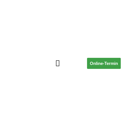
Online-Termin
ÜBER UNS