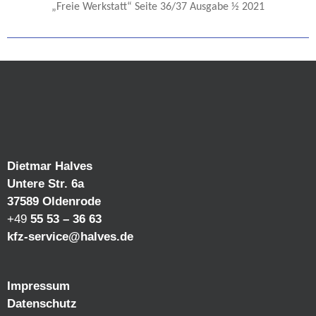
„Freie Werkstatt“ Seite 36/37 Ausgabe ½ 2021
Dietmar Halves
Untere Str. 6a
37589 Oldenrode
+49
55 53 – 36 63
kfz-service@halves.de
Impressum
Datenschutz