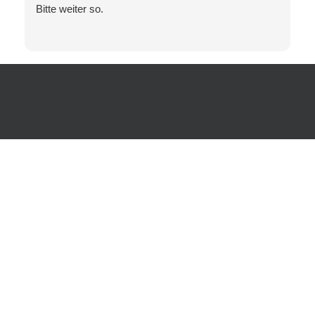
Bitte weiter so.
Dietmar Halves
Untere Str. 6a
37589 Oldenrode
+49
55 53 – 36 63
kfz-service@halves.de
Impressum
Datenschutz