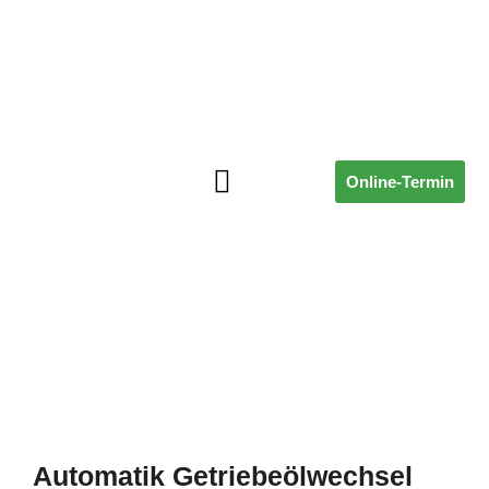
Online-Termin
ÜBER UNS
Automatik Getriebeölwechsel